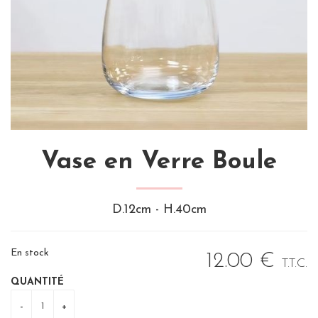
Vase en Verre Boule
D.12cm - H.40cm
En stock
12
.00
€
T.T.C.
QUANTITÉ