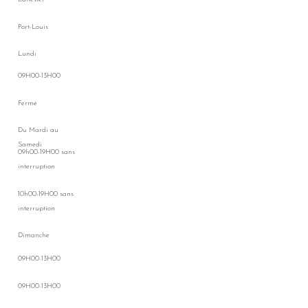
Port-Louis
Lundi
09H00-13H00
Fermé
Du Mardi au
Samedi
09h00-19H00 sans
interruption
10h00-19H00 sans
interruption
Dimanche
09H00-13H00
09H00-13H00