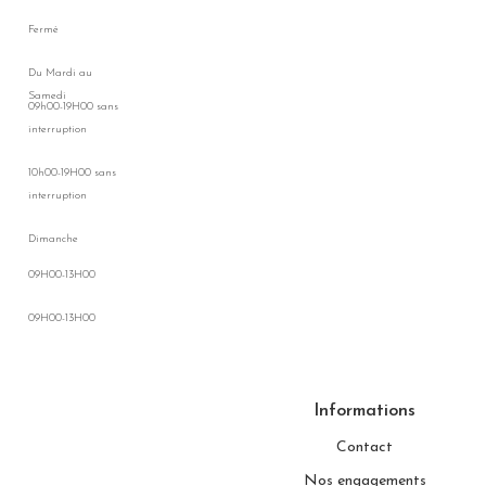
Fermé
Du Mardi au
Samedi
09h00-19H00 sans
interruption
10h00-19H00 sans
interruption
Dimanche
09H00-13H00
09H00-13H00
Informations
Contact
Nos engagements