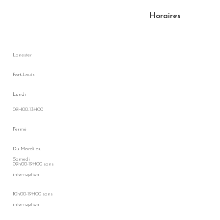
Horaires
Lanester
Port-Louis
Lundi
09H00-13H00
Fermé
Du Mardi au
Samedi
09h00-19H00 sans
interruption
10h00-19H00 sans
interruption