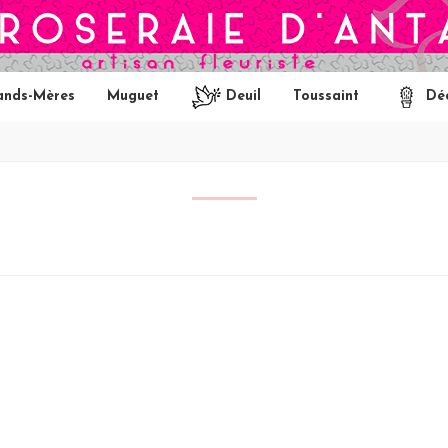
ands-Mères
Muguet
Deuil
Toussaint
Dé