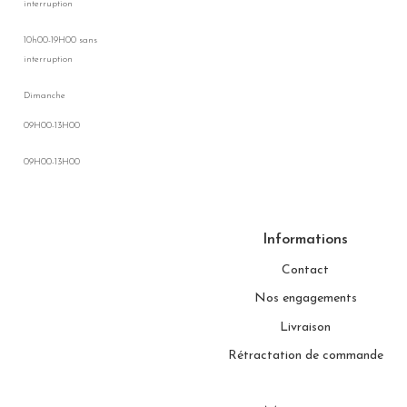
interruption
10h00-19H00 sans
interruption
Dimanche
09H00-13H00
09H00-13H00
Informations
Contact
Nos engagements
Livraison
Rétractation de commande