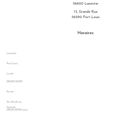
56600 Lanester
13, Grande Rue
56290 Port-Louis
Horaires
Lanester
Port-Louis
Lundi
09H00-13H00
Fermé
Du Mardi au
Samedi
09h00-19H00 sans